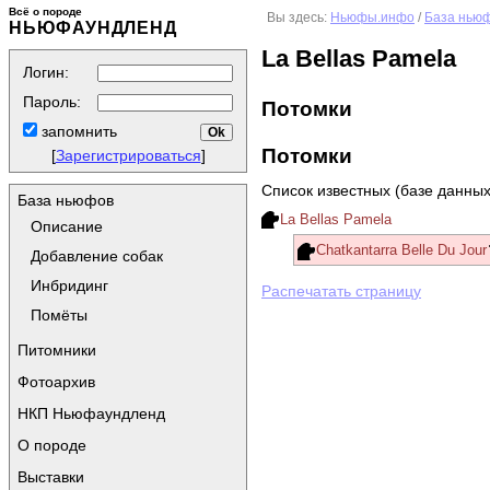
Всё о породе
Вы здесь:
Ньюфы.инфо
/
База нью
НЬЮФАУНДЛЕНД
La Bellas Pamela
Логин:
Пароль:
Потомки
запомнить
Потомки
[
Зарегистрироваться
]
Список известных (базе данных
База ньюфов
La Bellas Pamela
Описание
Chatkantarra Belle Du Jour
Добавление собак
Инбридинг
Распечатать страницу
Помёты
Питомники
Фотоархив
НКП Ньюфаундленд
О породе
Выставки