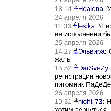
21 апреля 2026
18:14
Healena
: 
24 апреля 2026
11:36
lesika
: Я 
ее исполнении б
25 апреля 2026
14:27
Эльвира
:
жаль
15:52
DarSveZy
регистрации нов
питомник ПаДеДе
26 апреля 2026
10:31
night-73
: 
хотим вернуться,