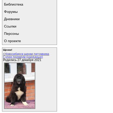
Библиотека
Форумы
Дневники
Ссылки
Персоны
О проекте
Щенки!
г.Новосибирск щенки питомника
Супер премиум (нарядные)
Родились 27 декабря 2021