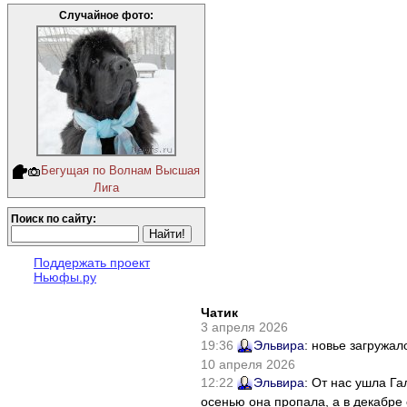
Случайное фото:
Бегущая по Волнам Высшая
Лига
Поиск по сайту:
Поддержать проект
Ньюфы.ру
Чатик
3 апреля 2026
19:36
Эльвира
: новье загружал
10 апреля 2026
12:22
Эльвира
: От нас ушла Г
осенью она пропала, а в декабре 