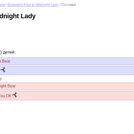
фов
/
Bowaters Pilot to Midnight Lady
/ Потомки
idnight Lady
) детей:
t Bear
r
dy
ight Bear
 You OK