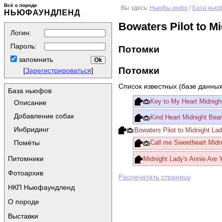
Всё о породе
Вы здесь:
Ньюфы.инфо
/
База нью
НЬЮФАУНДЛЕНД
Bowaters Pilot to M
Логин:
Пароль:
Потомки
запомнить
Потомки
[
Зарегистрироваться
]
Список известных (базе данных
База ньюфов
Key to My Heart Midnigh
Описание
Добавление собак
Kind Heart Midnight Bea
Инбридинг
Bowaters Pilot to Midnight La
Помёты
Call me Sweetheart Midn
Питомники
Midnight Lady's Annie Are
Фотоархив
Распечатать страницу
НКП Ньюфаундленд
О породе
Выставки