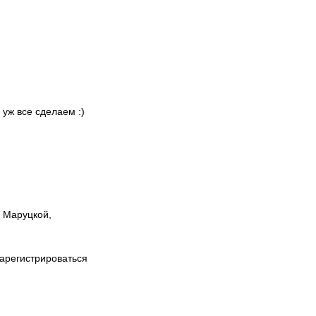
 уж все сделаем :)
ы Маруцкой,
зарегистрироваться