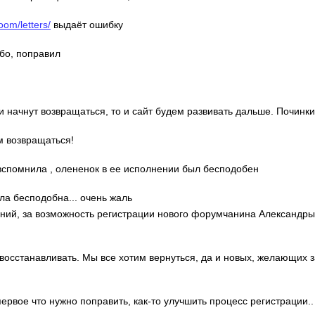
oom/letters/
выдаёт ошибку
ибо, поправил
ди начнут возвращаться, то и сайт будем развивать дальше. Починки
м возвращаться!
о вспомнила , олененок в ее исполнении был бесподобен
ла бесподобна... очень жаль
гений, за возможность регистрации нового форумчанина Александр
 восстанавливать. Мы все хотим вернуться, да и новых, желающих 
 первое что нужно поправить, как-то улучшить процесс регистрации..