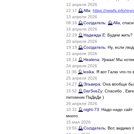
12 апреля 2026
22:17
Alla
:
https://newfs.info/myr
13 апреля 2026
08:16
Соziдатель
:
Alla
, спас
16 апреля 2026
22:29
Надежда Е
: Будем жить?
20 апреля 2026
19:19
Соziдатель
: Ну, если лю
21 апреля 2026
18:14
Healena
: Урааа! Мы хоти
24 апреля 2026
11:36
lesika
: Я вот Галю что-т
25 апреля 2026
14:27
Эльвира
: Она вообще бы
15:52
DarSveZy
: Спасибо , Ев
питомник ПаДеДе )
26 апреля 2026
10:31
night-73
: Надо-надо сайт
много.
15 мая 2026
19:55
Соziдатель
: Вот, видимо